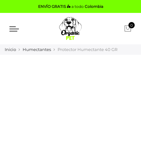
ENVÍO GRATIS 🛵
a todo
Colombia
0
Inicio
Humectantes
Protector Humectante 40 GR