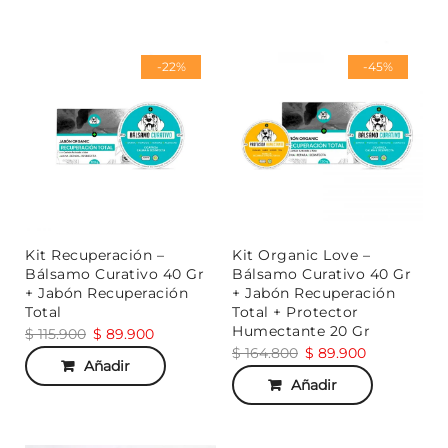
-22%
-45%
Kit Recuperación –
Kit Organic Love –
Bálsamo Curativo 40 Gr
Bálsamo Curativo 40 Gr
+ Jabón Recuperación
+ Jabón Recuperación
Total
Total + Protector
Humectante 20 Gr
$
115.900
$
89.900
$
164.800
$
89.900
Añadir
Añadir