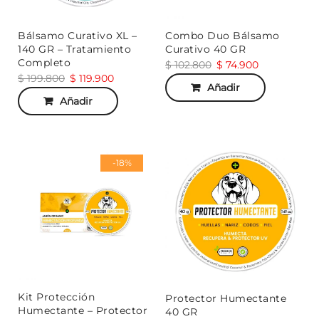
Bálsamo Curativo XL –
Combo Duo Bálsamo
140 GR – Tratamiento
Curativo 40 GR
Completo
$
102.800
$
74.900
$
199.800
$
119.900
Añadir
Añadir
-18%
Kit Protección
Protector Humectante
Humectante – Protector
40 GR