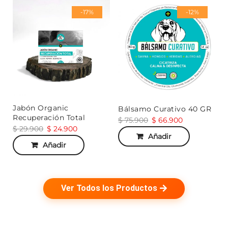
-17%
-12%
Jabón Organic
Bálsamo Curativo 40 GR
Recuperación Total
$
75.900
$
66.900
$
29.900
$
24.900
Añadir
Añadir
Ver Todos los Productos