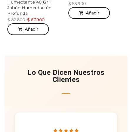
Humectante 40 Gr +
$
53.900
Jabón Humectación
Añadir
Profunda
$
82.800
$
67.900
Añadir
Lo Que Dicen Nuestros
Clientes
★★★★★