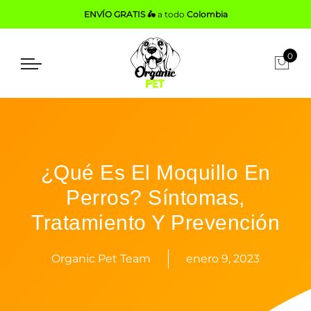
ENVÍO GRATIS 🛵
a todo
Colombia
0
¿Qué Es El Moquillo En
Perros? Síntomas,
Tratamiento Y Prevención
Organic Pet Team
enero 9, 2023