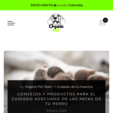
ENVÍO GRATIS 🛵
a todo
Colombia
0
By
Organic Pet Team
In
Cuidado de tu mascota
CONSEJOS Y PRODUCTOS PARA EL
CUIDADO ADECUADO DE LAS PATAS DE
TU PERRO
9 enero, 2023