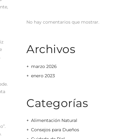
nte,
No hay comentarios que mostrar.
iz
Archivos
e
.
marzo 2026
enero 2023
ede.
nta
Categorías
Alimentación Natural
o”.
Consejos para Dueños
.