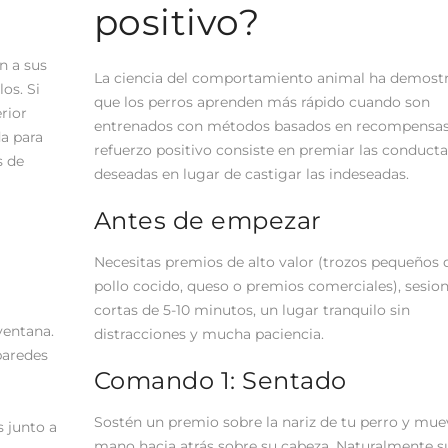
positivo?
n a sus
La ciencia del comportamiento animal ha demost
os. Si
que los perros aprenden más rápido cuando son
erior
entrenados con métodos basados en recompensas.
a para
refuerzo positivo consiste en premiar las conducta
s de
deseadas en lugar de castigar las indeseadas.
Antes de empezar
Necesitas premios de alto valor (trozos pequeños 
pollo cocido, queso o premios comerciales), sesio
cortas de 5-10 minutos, un lugar tranquilo sin
ventana.
distracciones y mucha paciencia.
paredes
Comando 1: Sentado
Sostén un premio sobre la nariz de tu perro y mue
s junto a
mano hacia atrás sobre su cabeza. Naturalmente s