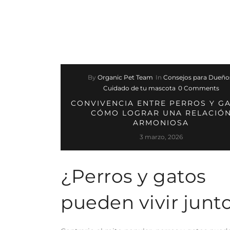
By
Organic Pet Team
In
Consejos para Dueño
Cuidado de tu mascota
0 Comments
CONVIVENCIA ENTRE PERROS Y GA
CÓMO LOGRAR UNA RELACIÓ
ARMONIOSA
3 marzo, 2026
¿Perros y gatos
pueden vivir junt