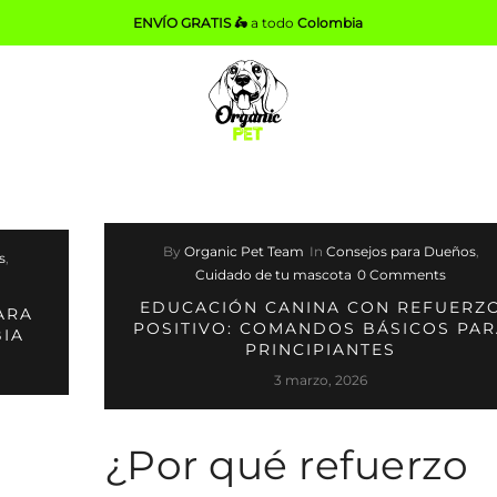
ENVÍO GRATIS 🛵
a todo
Colombia
By
Organic Pet Team
In
Consejos para Dueños
,
s
,
Cuidado de tu mascota
0 Comments
EDUCACIÓN CANINA CON REFUERZ
ARA
POSITIVO: COMANDOS BÁSICOS PAR
BIA
PRINCIPIANTES
3 marzo, 2026
¿Por qué refuerzo