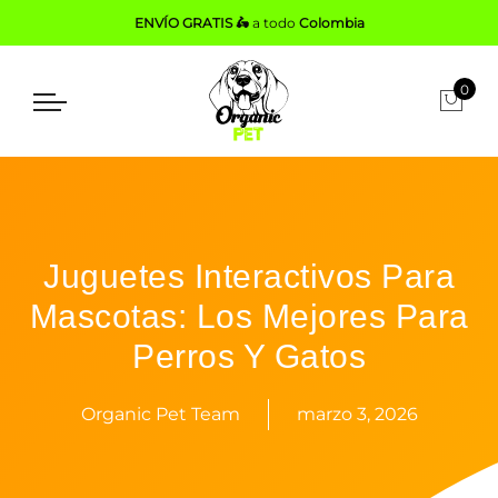
ENVÍO GRATIS 🛵
a todo
Colombia
0
Juguetes Interactivos Para
Mascotas: Los Mejores Para
Perros Y Gatos
Organic Pet Team
marzo 3, 2026