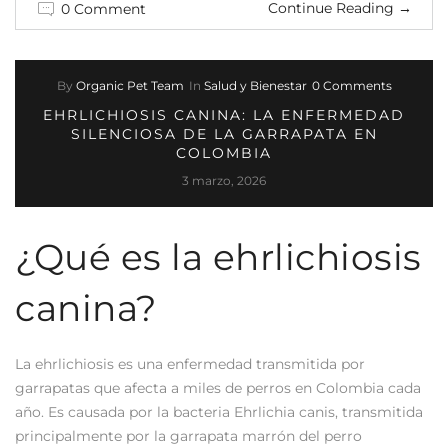
Continue Reading
→
0 Comment
By
Organic Pet Team
In
Salud y Bienestar
0 Comments
EHRLICHIOSIS CANINA: LA ENFERMEDAD
SILENCIOSA DE LA GARRAPATA EN
COLOMBIA
3 marzo, 2026
¿Qué es la ehrlichiosis
canina?
La ehrlichiosis es una enfermedad transmitida por
garrapatas que afecta a miles de perros en Colombia cada
año. Es causada por la bacteria Ehrlichia canis, transmitida
principalmente por la garrapata marrón del perro