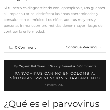
Si tu perro es diagnosticado con leptospirosis, usa guantes
al limpiar su orina, desinfecta las áreas contaminadas y
consulta con tu médico. Los niños, adultos mayores y
personas inmunocomprometidas tienen mayor riesgo de
contraer la enfermedad.
Continue Reading
→
0 Comment
By
Organic Pet Team
In
Salud y Bienestar
0 Comments
PARVOVIRUS CANINO EN COLOMBIA:
SÍNTOMAS, PREVENCIÓN Y TRATAMIENTO
3 marzo, 2026
¿Qué es el parvovirus