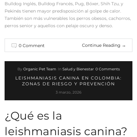
Bulldog Inglés, Bulldog Francés, Pug, Bóxer, Shih Tzu, y
Pekinés tienen mayor predisposición al golpe de calor.
También son más vulnerables los perros obesos, cachorros,
perros senior y aquellos con pelaje oscuro y denso.
Continue Reading
→
0 Comment
By
Organic Pet Team
In
Salud y Bienestar
0 Comments
LEISHMANIASIS CANINA EN COLOMBIA:
ZONAS DE RIESGO Y PREVENCIÓN
3 marzo, 2026
¿Qué es la
leishmaniasis canina?