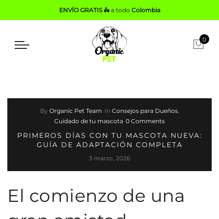
ENVÍO GRATIS 🛵
a todo
Colombia
0
By
Organic Pet Team
In
Consejos para Dueños
,
Cuidado de tu mascota
0 Comments
PRIMEROS DÍAS CON TU MASCOTA NUEVA:
GUÍA DE ADAPTACIÓN COMPLETA
3 marzo, 2026
El comienzo de una