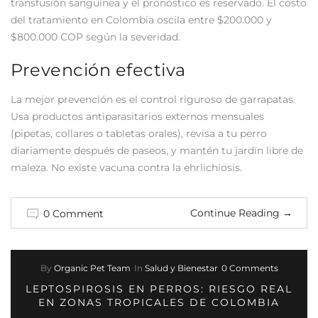
transfusión sanguínea y el pronóstico es reservado. El costo
del tratamiento en Colombia oscila entre $200.000 y
$800.000 COP según la severidad.
Prevención efectiva
La mejor prevención es el control riguroso de garrapatas.
Usa productos antiparasitarios externos mensuales
(pipetas, collares o tabletas orales), revisa a tu perro
diariamente después de paseos, y mantén tu jardín libre de
maleza. No existe vacuna contra la ehrlichiosis.
Continue Reading
→
0 Comment
By
Organic Pet Team
In
Salud y Bienestar
0 Comments
LEPTOSPIROSIS EN PERROS: RIESGO REAL
EN ZONAS TROPICALES DE COLOMBIA