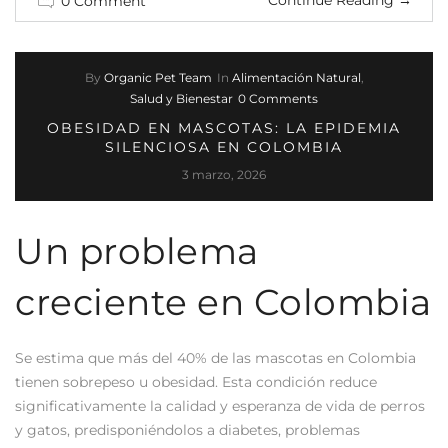
0 Comment
By
Organic Pet Team
In
Alimentación Natural
,
Salud y Bienestar
0 Comments
OBESIDAD EN MASCOTAS: LA EPIDEMIA
SILENCIOSA EN COLOMBIA
3 marzo, 2026
Un problema
creciente en Colombia
Se estima que más del 40% de las mascotas en Colombia
tienen sobrepeso u obesidad. Esta condición reduce
significativamente la calidad y esperanza de vida de perros
y gatos, predisponiéndolos a diabetes, problemas