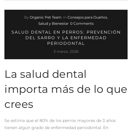
By
Organic Pet Team
In
Consejos para Dueños
,
Salud y Bienestar
0 Comments
SALUD DENTAL EN PERROS: PREVENCIÓN
DEL SARRO Y LA ENFERMEDAD
PERIODONTAL
3 marzo, 2026
La salud dental
importa más de lo que
crees
Se estima que el 80% de los perros mayores de 3 años
tienen algún grado de enfermedad periodontal. En