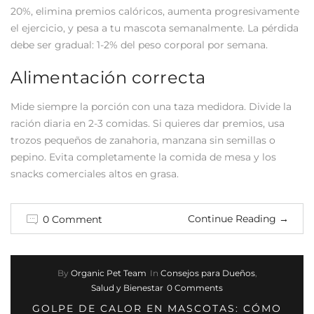
20%, elimina premios calóricos, aumenta progresivamente
el ejercicio, y pesa a tu mascota semanalmente. La pérdida
debe ser gradual: 1-2% del peso corporal por semana.
Alimentación correcta
Mide siempre la porción con una taza medidora. Divide la
ración diaria en 2-3 comidas. Si quieres dar premios, usa
trozos pequeños de zanahoria, manzana sin semillas o
pepino. Evita completamente la comida de mesa y los
snacks comerciales altos en grasa.
Continue Reading
→
0 Comment
By
Organic Pet Team
In
Consejos para Dueños
,
Salud y Bienestar
0 Comments
GOLPE DE CALOR EN MASCOTAS: CÓMO