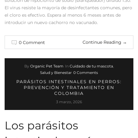
solución de hipoclorito de sodio (blanqueador) diluido 1:30.
El virus resiste la mayoría de desinfectantes comunes, pero
el cloro es efectivo. Espera al menos 6 meses antes de
introducir un nuevo cachorro no vacunado.
Continue Reading
→
0 Comment
By
Organic Pet Team
In
Cuidado de tu mascota
,
Salud y Bienestar
0 Comments
PARÁSITOS INTESTINALES EN PERROS:
PREVENCIÓN Y TRATAMIENTO EN
COLOMBIA
3 marzo, 2026
Los parásitos