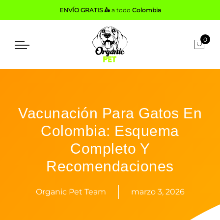
ENVÍO GRATIS 🛵
a todo
Colombia
0
Vacunación Para Gatos En
Colombia: Esquema
Completo Y
Recomendaciones
Organic Pet Team
marzo 3, 2026