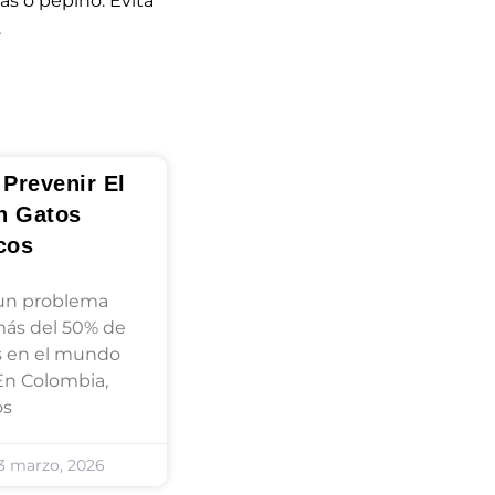
as o pepino. Evita
.
Prevenir El
n Gatos
cos
 un problema
más del 50% de
s en el mundo
En Colombia,
os
3 marzo, 2026