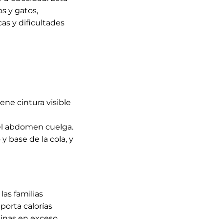
s y gatos,
as y dificultades
iene cintura visible
y el abdomen cuelga.
y base de la cola, y
as familias
porta calorías
losinas en exceso