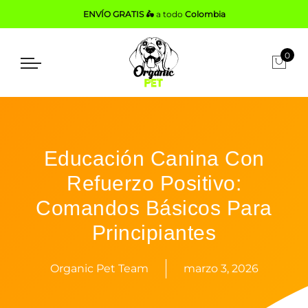
ENVÍO GRATIS 🛵
a todo
Colombia
0
Educación Canina Con
Refuerzo Positivo:
Comandos Básicos Para
Principiantes
Organic Pet Team
marzo 3, 2026