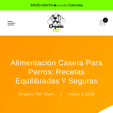
ENVÍO GRATIS 🛵
a todo
Colombia
0
Alimentación Casera Para
Perros: Recetas
Equilibradas Y Seguras
Organic Pet Team
marzo 3, 2026