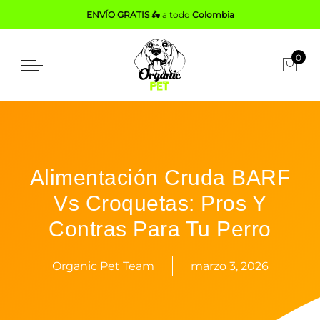
ENVÍO GRATIS 🛵
a todo
Colombia
0
Alimentación Cruda BARF
Vs Croquetas: Pros Y
Contras Para Tu Perro
Organic Pet Team
marzo 3, 2026