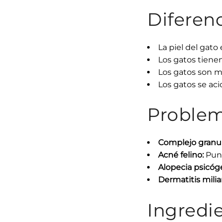
Diferenc
La piel del gato
Los gatos tiene
Los gatos son má
Los gatos se ac
Problem
Complejo granul
Acné felino:
Punt
Alopecia psicóg
Dermatitis miliar
Ingredi