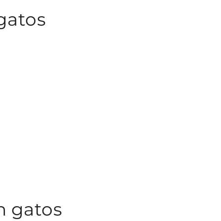
 gatos
n gatos