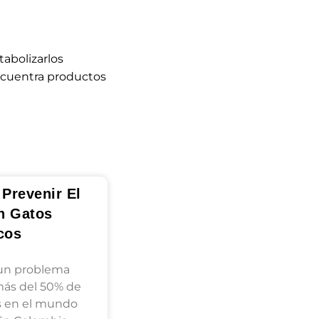
abolizarlos
ncuentra productos
Prevenir El
n Gatos
cos
 un problema
más del 50% de
s en el mundo