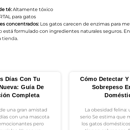
de té:
Altamente tóxico
TAL para gatos
les concentrados:
Los gatos carecen de enzimas para met
o
está formulado con ingredientes naturales seguros. E
a tienda
.
s Días Con Tu
Cómo Detectar Y 
Nueva: Guía De
Sobrepeso E
ción Completa
Domésti
de una gran amistad
La obesidad felina:
días con una mascota
serio Se estima que 
emocionantes pero
los gatos doméstico