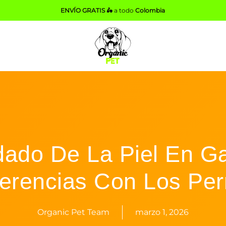
ENVÍO GRATIS 🛵
a todo
Colombia
dado De La Piel En Ga
ferencias Con Los Per
Organic Pet Team
marzo 1, 2026