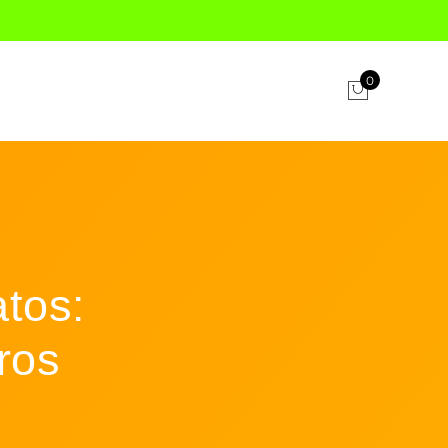
0
tos:
ros