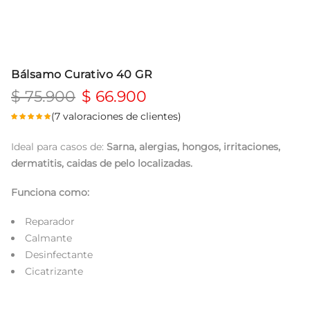
Bálsamo Curativo 40 GR
$
75.900
$
66.900
(
7
valoraciones de clientes)
Ideal para casos de:
Sarna, a
lergias, h
ongos, i
rritaciones,
d
ermatitis, c
aidas de pelo localizadas.
Funciona como:
Reparador
Calmante
Desinfectante
Cicatrizante