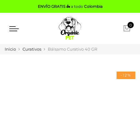
ENVÍO GRATIS 🛵
a todo
Colombia
0
Inicio
Curativos
Bálsamo Curativo 40 GR
-12%