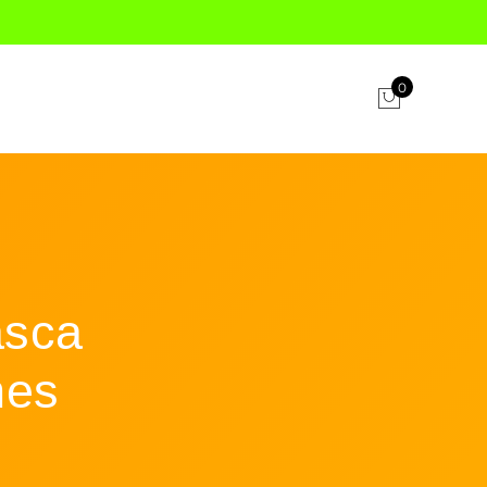
0
asca
nes