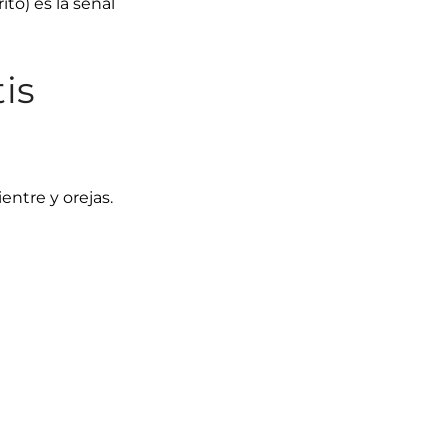
to) es la señal
is
entre y orejas.