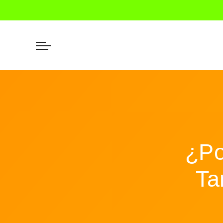
¿Po
Ta