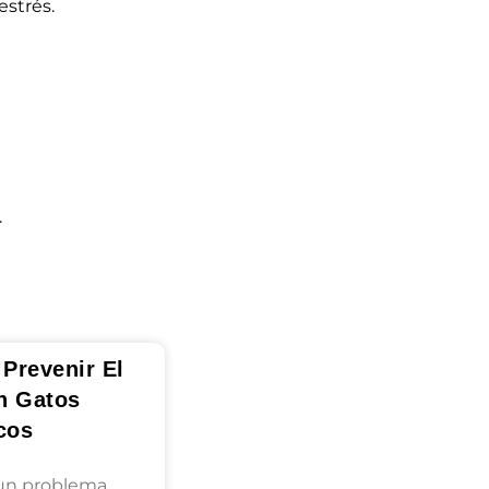
estrés.
.
Prevenir El
n Gatos
cos
 un problema