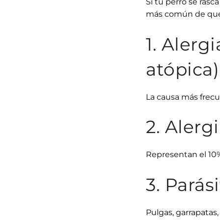
Si tu perro se rasc
más común de que 
1. Alerg
atópica)
La causa más frecue
2. Alerg
Representan el 10% 
3. Parás
Pulgas, garrapatas,