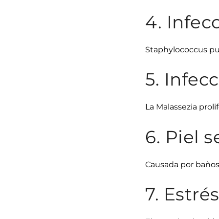
4. Infec
Staphylococcus pue
5. Infec
La Malassezia proli
6. Piel 
Causada por baños 
7. Estré