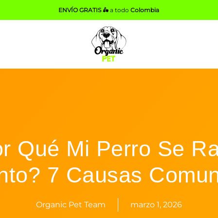
ENVÍO GRATIS 🛵
a todo
Colombia
r Qué Mi Perro Se R
nto? 7 Causas Comu
Organic Pet Team
marzo 1, 2026