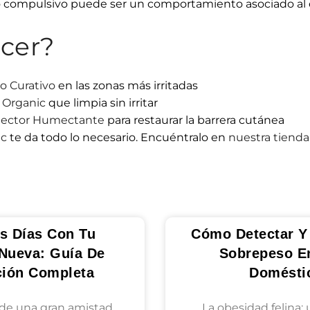
o compulsivo puede ser un comportamiento asociado al 
cer?
o Curativo
en las zonas más irritadas
 Organic
que limpia sin irritar
tector Humectante
para restaurar la barrera cutánea
ic
te da todo lo necesario. Encuéntralo en
nuestra tienda
s Días Con Tu
Cómo Detectar Y 
Nueva: Guía De
Sobrepeso E
ción Completa
Domésti
de una gran amistad
La obesidad felina: