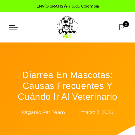
ENVÍO GRATIS 🛵
a todo
Colombia
0
Diarrea En Mascotas:
Causas Frecuentes Y
Cuándo Ir Al Veterinario
Organic Pet Team
marzo 3, 2026