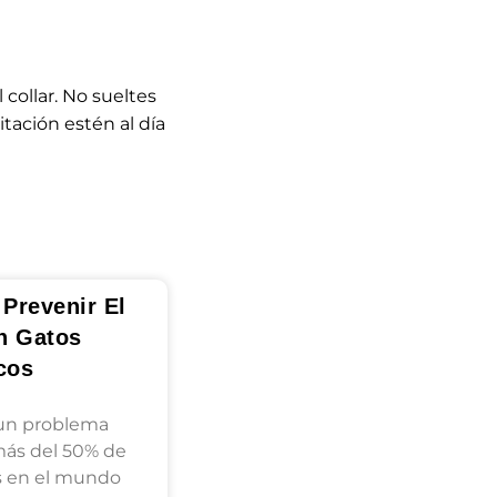
 collar. No sueltes
itación estén al día
Prevenir El
n Gatos
cos
 un problema
más del 50% de
s en el mundo