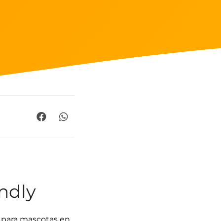
ndly
s para mascotas en