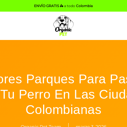
ENVÍO GRATIS 🛵
a todo
Colombia
ores Parques Para Pa
Tu Perro En Las Ciu
Colombianas
Organic Pet Team
marzo 3, 2026