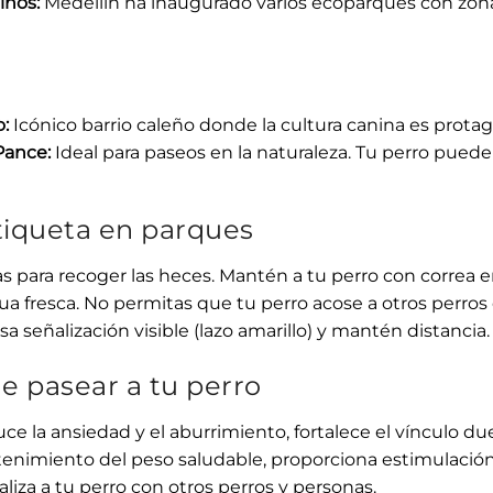
inos:
Medellín ha inaugurado varios ecoparques con zonas
:
Icónico barrio caleño donde la cultura canina es protag
Pance:
Ideal para paseos en la naturaleza. Tu perro puede 
tiqueta en parques
as para recoger las heces. Mantén a tu perro con correa 
ua fresca. No permitas que tu perro acose a otros perros 
sa señalización visible (lazo amarillo) y mantén distancia.
e pasear a tu perro
uce la ansiedad y el aburrimiento, fortalece el vínculo 
enimiento del peso saludable, proporciona estimulación
ializa a tu perro con otros perros y personas.