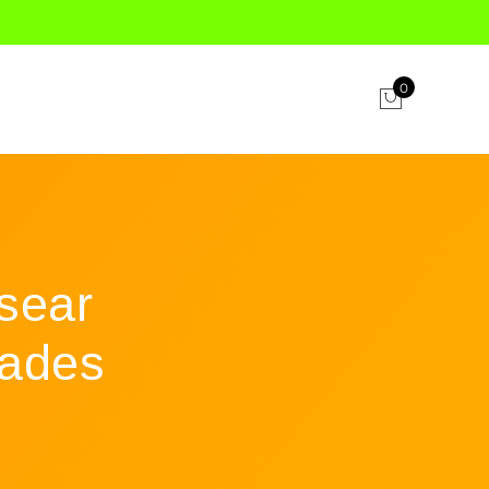
0
sear
dades