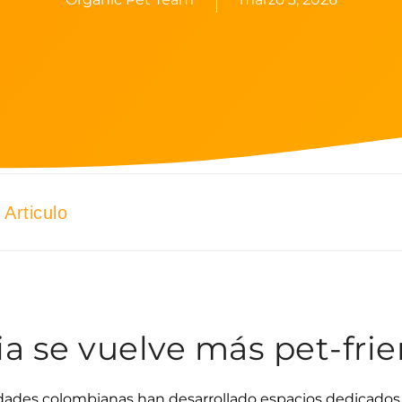
Articulo
a se vuelve más pet-frie
udades colombianas han desarrollado espacios dedicado