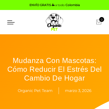
ENVÍO GRATIS 🛵
a todo
Colombia
0
Mudanza Con Mascotas:
Cómo Reducir El Estrés Del
Cambio De Hogar
Organic Pet Team
marzo 3, 2026