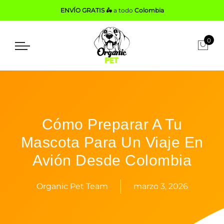
ENVÍO GRATIS 🛵
a todo
Colombia
0
Cómo Preparar A Tu
Mascota Para Un Viaje En
Avión Desde Colombia
Organic Pet Team
marzo 3, 2026