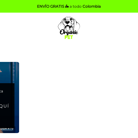
ENVÍO GRATIS 🛵
a todo
Colombia
ta
QUÍ