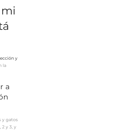
a mi
tá
tección y
n la
r a
ión
s y gatos
2 y 3, y