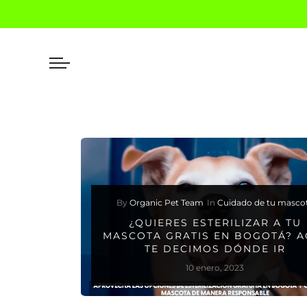
By
Organic Pet Team
In
Cuidado de tu masco
¿QUIERES ESTERILIZAR A TU
MASCOTA GRATIS EN BOGOTÁ? A
TE DECIMOS DÓNDE IR
10 enero, 2023