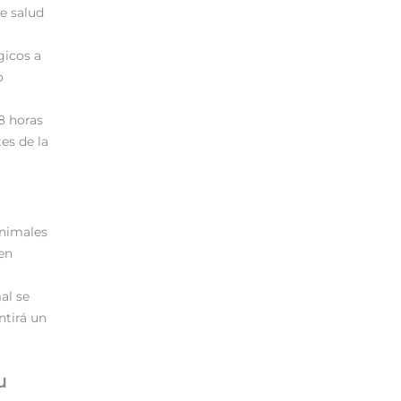
e salud
gicos a
o
8 horas
tes de la
animales
en
al se
ntirá un
u