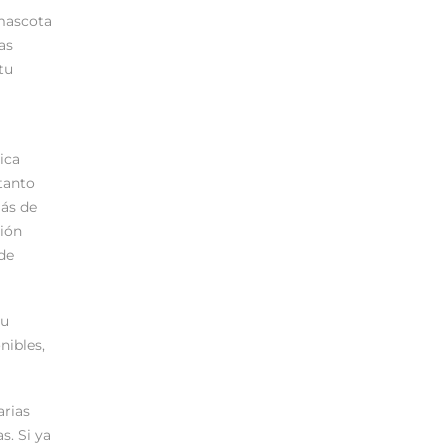
 mascota
as
tu
ica
tanto
ás de
ción
de
tu
nibles,
arias
s. Si ya