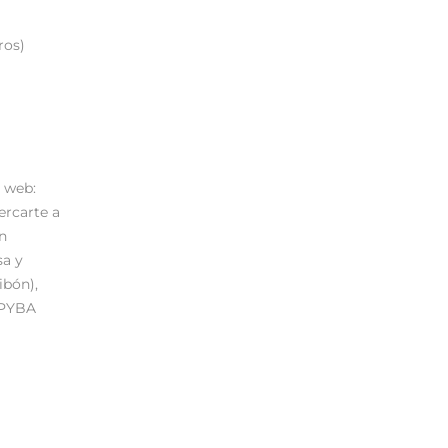
ros)
o web:
cercarte a
n
sa y
ibón),
IDPYBA