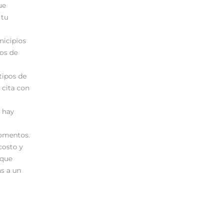
ue
 tu
icipios
ros de
 tipos de
 cita con
 hay
momentos.
costo y
 que
as a un