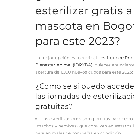
esterilizar gratis 
mascota en Bogo
para este 2023?
La mejor opción es recurrir al
Instituto de Pro
Bienestar Animal (IDPYBA)
, quienes anunciaro
apertura de 1.000 nuevos cupos para este 2023:
¿Como se si puedo accede
las jornadas de esterilizac
gratuitas?
Las esterilizaciones son gratuitas para perro
(machos y hembras) que conviven en estratos 1, 
para animales de compañía en condición