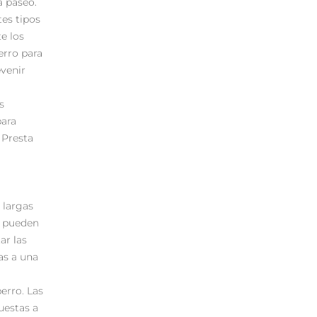
a paseo.
tes tipos
e los
erro para
evenir
s
para
 Presta
 largas
n pueden
ar las
as a una
erro. Las
uestas a