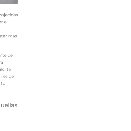
rojecidas
r el
estar más
ante de
ra
lo, te
ones de
 tu
uellas