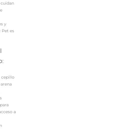
 cuidan
te
es y
 Pet es
l
o
:
 cepillo
 arena
.
s
 para
acceso a
n