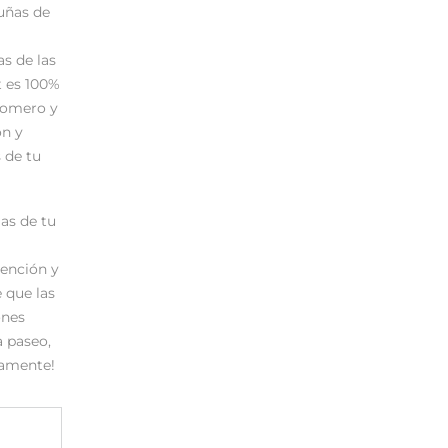
uñas de
s de las
t es 100%
 Romero y
ón y
 de tu
as de tu
tención y
 que las
ones
a paseo,
damente!