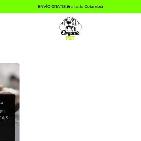
ENVÍO GRATIS 🛵
a todo
Colombia
ta
EL
TAS