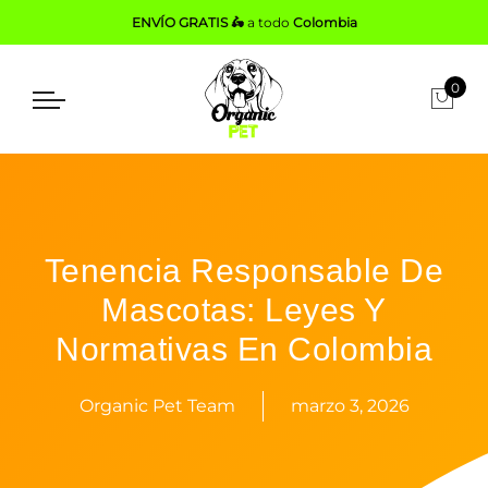
ENVÍO GRATIS 🛵
a todo
Colombia
0
Tenencia Responsable De
Mascotas: Leyes Y
Normativas En Colombia
Organic Pet Team
marzo 3, 2026