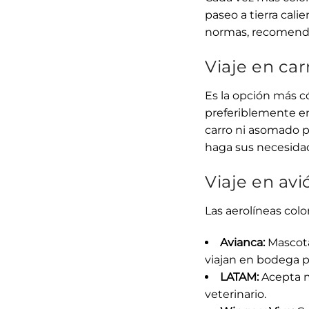
paseo a tierra cali
normas, recomendac
Viaje en car
Es la opción más có
preferiblemente en
carro ni asomado p
haga sus necesida
Viaje en av
Las aerolíneas colo
Avianca:
Mascota
viajan en bodega p
LATAM:
Acepta ma
veterinario.