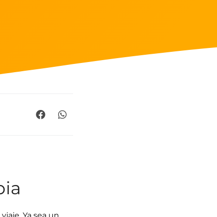
bia
viaje. Ya sea un