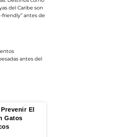
tas. Destinos como
ayas del Caribe son
-friendly” antes de
mentos
pesadas antes del
Prevenir El
n Gatos
cos