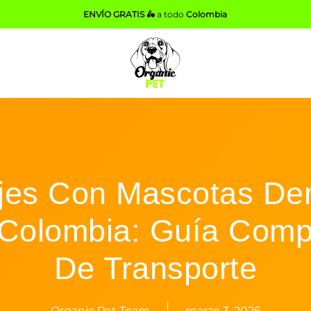
ENVÍO GRATIS 🛵
a todo
Colombia
jes Con Mascotas De
Colombia: Guía Comp
De Transporte
Organic Pet Team
marzo 3, 2026