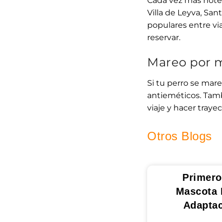
Cada vez más hote
Villa de Leyva, San
populares entre via
reservar.
Mareo por 
Si tu perro se mar
antieméticos. Tamb
viaje y hacer traye
Otros Blogs
Primero
Mascota 
Adapta