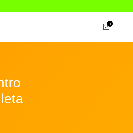
0
ntro
leta