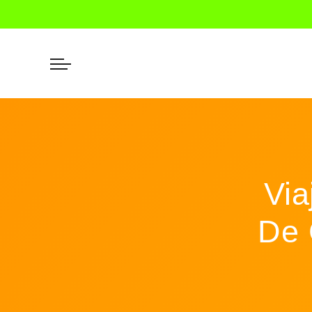
Via
De 