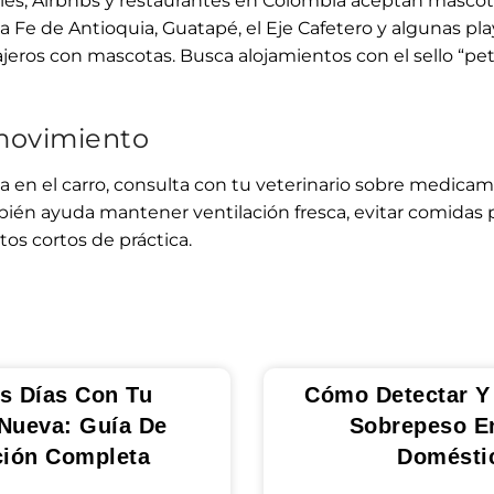
les, Airbnbs y restaurantes en Colombia aceptan masco
ta Fe de Antioquia, Guatapé, el Eje Cafetero y algunas pl
jeros con mascotas. Busca alojamientos con el sello “pet
movimiento
ea en el carro, consulta con tu veterinario sobre medica
ién ayuda mantener ventilación fresca, evitar comidas 
ctos cortos de práctica.
s Días Con Tu
Cómo Detectar Y 
Nueva: Guía De
Sobrepeso E
ción Completa
Domésti