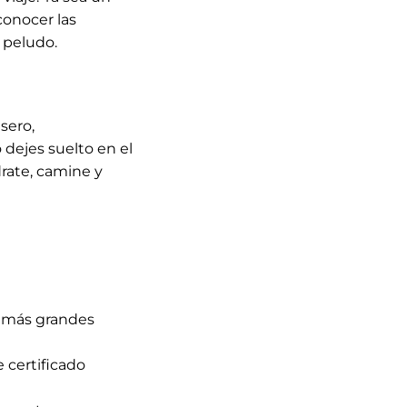
conocer las
 peludo.
sero,
 dejes suelto en el
drate, camine y
s más grandes
 certificado