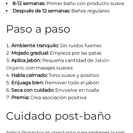
8-12 semanas:
Primer baño con producto suave
Después de 12 semanas:
Baños regulares
Paso a paso
Ambiente tranquilo:
Sin ruidos fuertes
Mojado gradual:
Empieza por las patas
Aplica jabón:
Pequeña cantidad de
Jabón
Organic
con masajes suaves
Habla calmado:
Tono suave y positivo
Enjuaga bien:
Remover todo el jabón
Seca con cuidado:
Envuelve en toalla
Premia:
Crea asociación positiva
Cuidado post-baño
Aplica
Protector Humectante
para proteger la piel