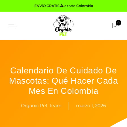
ENVÍO GRATIS 🛵
a todo
Colombia
0
Calendario De Cuidado De
Mascotas: Qué Hacer Cada
Mes En Colombia
Organic Pet Team
marzo 1, 2026