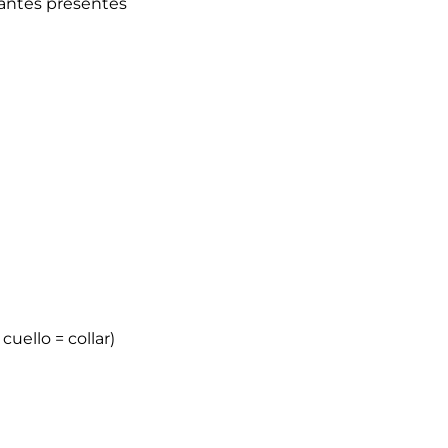
itantes presentes
uello = collar)