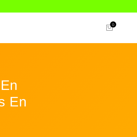
0
 En
s En