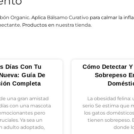
ento
bón Organic
. Aplica
Bálsamo Curativo
para calmar la infl
mectante
. Productos en
nuestra tienda
.
s Días Con Tu
Cómo Detectar Y 
Nueva: Guía De
Sobrepeso E
ción Completa
Domésti
de una gran amistad
La obesidad felina:
días con una mascota
serio Se estima que 
emocionantes pero
los gatos doméstico
uciales. Ya sea un
tienen sobrepeso. 
un adulto adoptado,
donde l