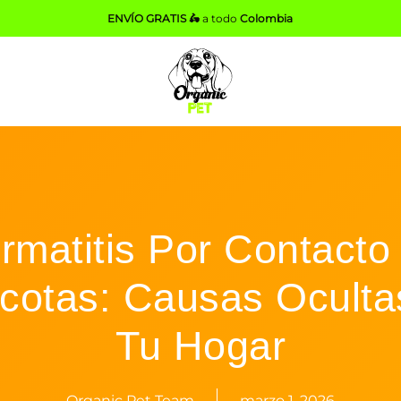
ENVÍO GRATIS 🛵
a todo
Colombia
rmatitis Por Contacto
cotas: Causas Oculta
Tu Hogar
Organic Pet Team
marzo 1, 2026