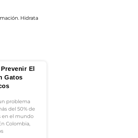
amación. Hidrata
Prevenir El
n Gatos
cos
 un problema
más del 50% de
s en el mundo
En Colombia,
os