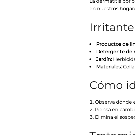
La dermatitis por c
en nuestros hogar
Irritan
Productos de li
Detergente de r
Jardín:
Herbicidas
Materiales:
Colla
Cómo ide
Observa dónde es
Piensa en cambi
Elimina el sospe