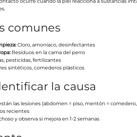
ontacto ocurre cuando la piel reacciona a sustancias irr
es.
tes comunes
mpieza:
Cloro, amoníaco, desinfectantes
opa:
Residuos en la cama del perro
, pesticidas, fertilizantes
res sintéticos, comederos plásticos
ntificar la causa
tán las lesiones (abdomen = piso, mentón = comedero, c
os recientes
choso y observa si mejora en 1-2 semanas