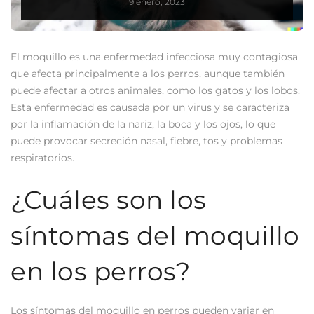
9 enero, 2023
El moquillo es una enfermedad infecciosa muy contagiosa
que afecta principalmente a los perros, aunque también
puede afectar a otros animales, como los gatos y los lobos.
Esta enfermedad es causada por un virus y se caracteriza
por la inflamación de la nariz, la boca y los ojos, lo que
puede provocar secreción nasal, fiebre, tos y problemas
respiratorios.
¿Cuáles son los
síntomas del moquillo
en los perros?
Los síntomas del moquillo en perros pueden variar en