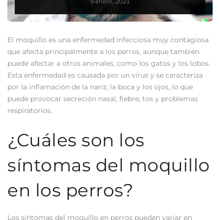
9 enero, 2023
El moquillo es una enfermedad infecciosa muy contagiosa
que afecta principalmente a los perros, aunque también
puede afectar a otros animales, como los gatos y los lobos.
Esta enfermedad es causada por un virus y se caracteriza
por la inflamación de la nariz, la boca y los ojos, lo que
puede provocar secreción nasal, fiebre, tos y problemas
respiratorios.
¿Cuáles son los
síntomas del moquillo
en los perros?
Los síntomas del moquillo en perros pueden variar en